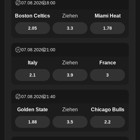
07.08.2026
18:00
Boston Celtics
Ziehen
Miami Heat
2.05
3.3
1.78
07.08.2026
21:00
Italy
Ziehen
France
2.1
3.9
3
07.08.2026
21:40
Golden State
Ziehen
Chicago Bulls
1.88
3.5
2.2