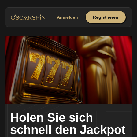
Anmelden
Registrieren
Holen Sie sich
schnell den Jackpot