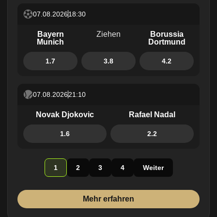
07.08.2026
18:30
Bayern
Ziehen
Borussia
Munich
Dortmund
1.7
3.8
4.2
07.08.2026
21:10
Novak Djokovic
Rafael Nadal
1.6
2.2
1
2
3
4
Weiter
Mehr erfahren