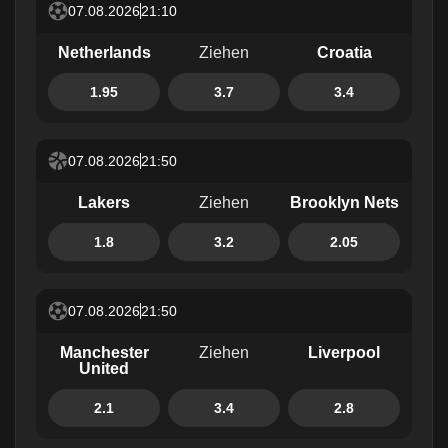
07.08.2026
21:10
Netherlands
Ziehen
Croatia
1.95
3.7
3.4
07.08.2026
21:50
Lakers
Ziehen
Brooklyn Nets
1.8
3.2
2.05
07.08.2026
21:50
Manchester
Ziehen
Liverpool
United
2.1
3.4
2.8