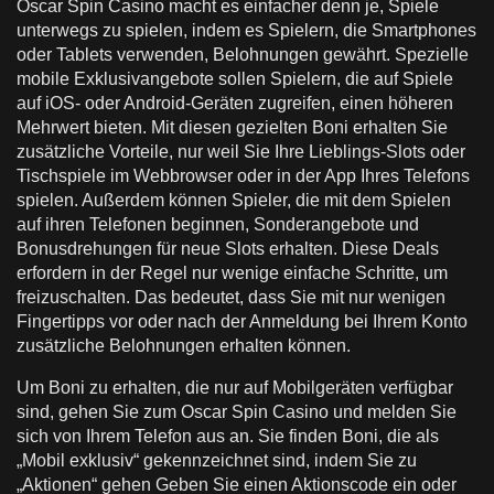
Oscar Spin Casino macht es einfacher denn je, Spiele
unterwegs zu spielen, indem es Spielern, die Smartphones
oder Tablets verwenden, Belohnungen gewährt. Spezielle
mobile Exklusivangebote sollen Spielern, die auf Spiele
auf iOS- oder Android-Geräten zugreifen, einen höheren
Mehrwert bieten. Mit diesen gezielten Boni erhalten Sie
zusätzliche Vorteile, nur weil Sie Ihre Lieblings-Slots oder
Tischspiele im Webbrowser oder in der App Ihres Telefons
spielen. Außerdem können Spieler, die mit dem Spielen
auf ihren Telefonen beginnen, Sonderangebote und
Bonusdrehungen für neue Slots erhalten. Diese Deals
erfordern in der Regel nur wenige einfache Schritte, um
freizuschalten. Das bedeutet, dass Sie mit nur wenigen
Fingertipps vor oder nach der Anmeldung bei Ihrem Konto
zusätzliche Belohnungen erhalten können.
Um Boni zu erhalten, die nur auf Mobilgeräten verfügbar
sind, gehen Sie zum Oscar Spin Casino und melden Sie
sich von Ihrem Telefon aus an. Sie finden Boni, die als
„Mobil exklusiv“ gekennzeichnet sind, indem Sie zu
„Aktionen“ gehen Geben Sie einen Aktionscode ein oder