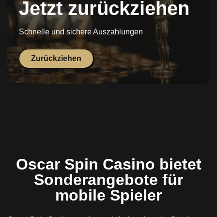
Jetzt zurückziehen
Schnelle und sichere Auszahlungen
Zurückziehen
Oscar Spin Casino bietet
Sonderangebote für
mobile Spieler