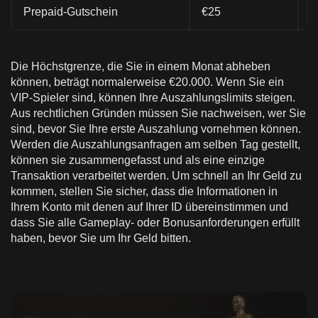
Prepaid-Gutschein
€25
€
Die Höchstgrenze, die Sie in einem Monat abheben
können, beträgt normalerweise €20.000. Wenn Sie ein
VIP-Spieler sind, können Ihre Auszahlungslimits steigen.
Aus rechtlichen Gründen müssen Sie nachweisen, wer Sie
sind, bevor Sie Ihre erste Auszahlung vornehmen können.
Werden die Auszahlungsanfragen am selben Tag gestellt,
können sie zusammengefasst und als eine einzige
Transaktion verarbeitet werden. Um schnell an Ihr Geld zu
kommen, stellen Sie sicher, dass die Informationen in
Ihrem Konto mit denen auf Ihrer ID übereinstimmen und
dass Sie alle Gameplay- oder Bonusanforderungen erfüllt
haben, bevor Sie um Ihr Geld bitten.