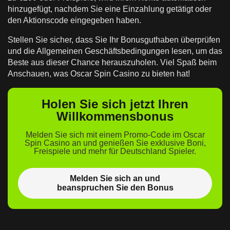
hinzugefügt, nachdem Sie eine Einzahlung getätigt oder
den Aktionscode eingegeben haben.
Stellen Sie sicher, dass Sie Ihr Bonusguthaben überprüfen
und die Allgemeinen Geschäftsbedingungen lesen, um das
Beste aus dieser Chance herauszuholen. Viel Spaß beim
Anschauen, was Oscar Spin Casino zu bieten hat!
Holen Sie sich jetzt Ihren
Willkommensbonus
Melden Sie sich mit einem Promo-Code im Oscar
Spin Casino an und genießen Sie exklusive Boni,
Freispiele und mehr für Deutschland Spieler.
Melden Sie sich an und
beanspruchen Sie den Bonus