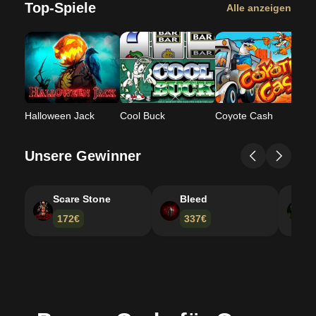
Auszahlungsgrenzen
Top-Spiele
Alle anzeigen
Oscar Spin Casino bietet Sonderangebote für
mobile Spieler
Um treuen Mitgliedern zu danken, bietet das
Oscar Spin Casino ein VIP-Programm und
laufende Spieleranreize
Halloween Jack
Cool Buck
Coyote Cash
R
Oscar Spin Casino Promo-Code
So verwenden Sie den Oscar Spin Casino
Unsere Gewinner
Gutscheincode
Scare Stone
Bleed
F
172€
337€