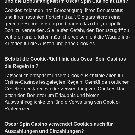
und die Bonusfähigkeit im Oscar Spin Casino nutzen?
Cookies zeichnen Ihre Berechtigung, Ihren Bonusstatus
und Ihren rasanten Fortschritt auf. Sie garantieren eine
gerechte Bonuslieferung und tragen dazu bei, doppelte
Boni zu vermeiden. Sie laufen Gefahr, den Bonuszugriff zu
verlieren und erfüllen möglicherweise nicht die Waggering-
Kriterien für die Auszahlung ohne Cookies.
Befolgt die Cookie-Richtlinie des Oscar Spin Casinos
die Regeln in ?
Tatsächlich entspricht unsere Cookie-Richtlinie allen für
Online-Casinos festgelegten Regeln. Gemäß den örtlichen
Gesetzen erklären wir die Verwendung von Cookies klar,
bitten den Benutzer um Erlaubnis und bieten
Auswahlmöglichkeiten für die Verwaltung von Cookie-
Präferenzen.
Oscar Spin Casino verwendet Cookies auch für
Auszahlungen und Einzahlungen?