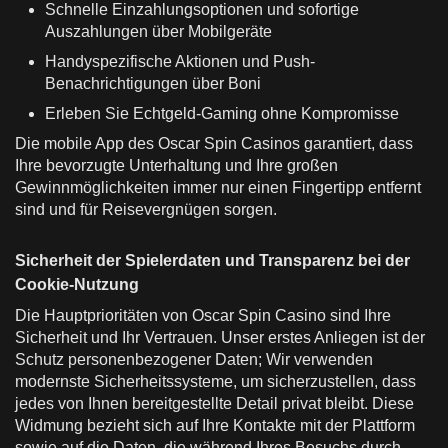
Schnelle Einzahlungsoptionen und sofortige
Auszahlungen über Mobilgeräte
Handyspezifische Aktionen und Push-
Benachrichtigungen über Boni
Erleben Sie Echtgeld-Gaming ohne Kompromisse
Die mobile App des Oscar Spin Casinos garantiert, dass
Ihre bevorzugte Unterhaltung und Ihre großen
Gewinnmöglichkeiten immer nur einen Fingertipp entfernt
sind und für Reisevergnügen sorgen.
Sicherheit der Spielerdaten und Transparenz bei der
Cookie-Nutzung
Die Hauptprioritäten von Oscar Spin Casino sind Ihre
Sicherheit und Ihr Vertrauen. Unser erstes Anliegen ist der
Schutz personenbezogener Daten; Wir verwenden
modernste Sicherheitssysteme, um sicherzustellen, dass
jedes von Ihnen bereitgestellte Detail privat bleibt. Diese
Widmung bezieht sich auf Ihre Kontakte mit der Plattform
sowie auf die Daten, die während Ihres Besuchs durch