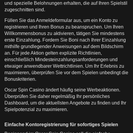
und spezielle Belohnungen erhalten, die auf Ihren Spielstil
zugeschnitten sind.
Füllen Sie das Anmeldeformular aus, um ein Konto zu
registrieren und Ihren Bonus zu beanspruchen. Um Ihren
Willkommensbonus zu aktivieren, tätigen Sie mindestens
erste Einzahlung. Fordern Sie Boni nach Ihrer Einzahlung
mithilfe grundlegender Anweisungen auf dem Bildschirm
an. Für jede Aktion gelten explizite Richtlinien,
einschließlich Mindesteinzahlungsanforderungen und
etwaiger anwendbarer Wettrichtlinien. Um Ihr Erlebnis zu
maximieren, überprüfen Sie vor dem Spielen unbedingt die
Bonuskriterien.
Oscar Spin Casino ändert häufig seine Werbeaktionen.
Überprüfen Sie daher regelmäßig Ihr persönliches
Dashboard, um die aktuellsten Angebote zu finden und Ihr
Spielpotenzial zu maximieren.
Einfache Kontoregistrierung für sofortiges Spielen