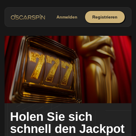
Anmelden
Registrieren
Holen Sie sich
schnell den Jackpot